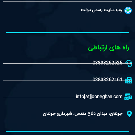
وب سایت رسمی دولت
راه های ارتباطی
03833262525
03833262161
info[at]jooneghan.com
جونقان، میدان دفاع مقدس، شهرداری جونقان