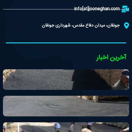
info[at]jooneghan.com
جونقان، میدان دفاع مقدس، شهرداری جونقان
آخرین اخبار